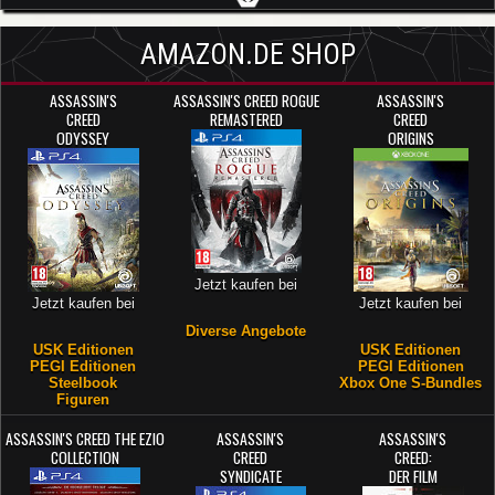
AMAZON.DE SHOP
ASSASSIN'S
ASSASSIN'S CREED ROGUE
ASSASSIN'S
CREED
REMASTERED
CREED
ODYSSEY
ORIGINS
Jetzt kaufen bei
Jetzt kaufen bei
Jetzt kaufen bei
Diverse Angebote
USK Editionen
USK Editionen
PEGI Editionen
PEGI Editionen
Steelbook
Xbox One S-Bundles
Figuren
ASSASSIN'S CREED THE EZIO
ASSASSIN'S
ASSASSIN'S
COLLECTION
CREED
CREED:
SYNDICATE
DER FILM