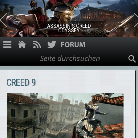
Direkt zum Inhalt
ASSASSIN'S CREED
ODYSSEY
Suche
Suchformular
CREED 9