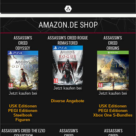
AMAZON.DE SHOP
ASSASSIN'S
ASSASSIN'S CREED ROGUE
ASSASSIN'S
CREED
REMASTERED
CREED
ODYSSEY
ORIGINS
Jetzt kaufen bei
Jetzt kaufen bei
Jetzt kaufen bei
Diverse Angebote
USK Editionen
USK Editionen
PEGI Editionen
PEGI Editionen
Steelbook
Xbox One S-Bundles
Figuren
ASSASSIN'S CREED THE EZIO
ASSASSIN'S
ASSASSIN'S
COLLECTION
CREED
CREED: