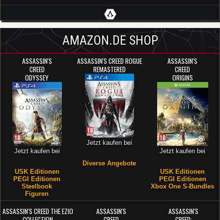
AMAZON.DE SHOP
ASSASSIN'S
ASSASSIN'S CREED ROGUE
ASSASSIN'S
CREED
REMASTERED
CREED
ODYSSEY
ORIGINS
Jetzt kaufen bei
Jetzt kaufen bei
Jetzt kaufen bei
Diverse Angebote
USK Editionen
USK Editionen
PEGI Editionen
PEGI Editionen
Steelbook
Xbox One S-Bundles
Figuren
ASSASSIN'S CREED THE EZIO
ASSASSIN'S
ASSASSIN'S
COLLECTION
CREED
CREED: