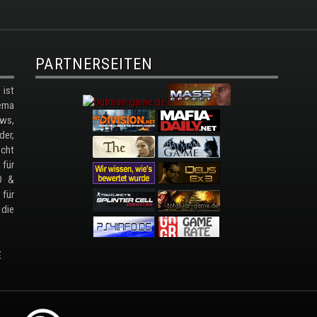
PARTNERSEITEN
ist
ema
ws,
der,
cht
 für
D &
 für
 die
E