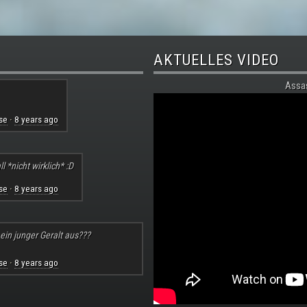
AKTUELLES VIDEO
Assa
se
8 years ago
·
l *nicht wirklich* :D
se
8 years ago
·
 ein junger Geralt aus???
se
8 years ago
·