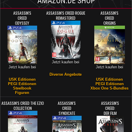
AMAZON.DE SHOP
ASSASSIN'S
ASSASSIN'S CREED ROGUE
ASSASSIN'S
CREED
REMASTERED
CREED
ODYSSEY
ORIGINS
Jetzt kaufen bei
Jetzt kaufen bei
Jetzt kaufen bei
Diverse Angebote
USK Editionen
USK Editionen
PEGI Editionen
PEGI Editionen
Steelbook
Xbox One S-Bundles
Figuren
ASSASSIN'S CREED THE EZIO
ASSASSIN'S
ASSASSIN'S
COLLECTION
CREED
CREED:
SYNDICATE
DER FILM