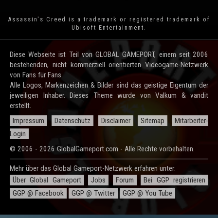
Assassin's Creed is a trademark or registered trademark of
Ubisoft Entertainment
.
Diese Webseite ist Teil von GLOBAL GAMEPORT, einem seit 2006
bestehenden, nicht kommerziell orientierten Videogame-Netzwerk
von Fans für Fans.
Alle Logos, Markenzeichen & Bilder sind das geistige Eigentum der
jeweiligen Inhaber. Dieses Theme wurde von Valkum & vandit
erstellt.
Impressum
Datenschutz
Disclaimer
Sitemap
Mitarbeiter-
Login
© 2006 - 2026 GlobalGameport.com - Alle Rechte vorbehalten.
Mehr über das Global Gameport-Netzwerk erfahren unter:
Über Global Gameport
Jobs
Forum
Bei GGP registrieren
GGP @ Facebook
GGP @ Twitter
GGP @ You Tube