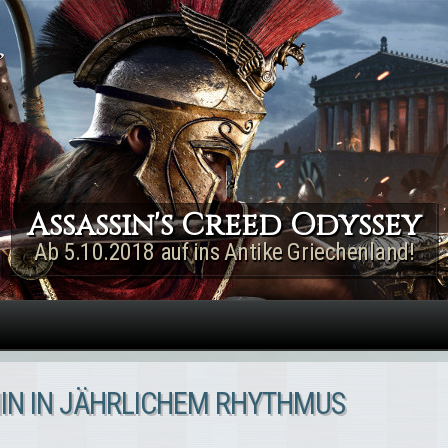
Direkt zum Inhalt
Assassin's Creed Rogue
Remastered
Jetzt für PS4 & Xbox One!
HIN IN JÄHRLICHEM RHYTHMUS