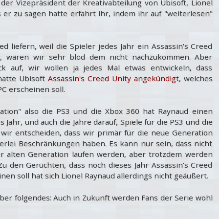
der Vizepräsident der Kreativabteilung von Ubisoft, Lionel
er zu sagen hatte erfahrt ihr, indem ihr auf "weiterlesen"
d liefern, weil die Spieler jedes Jahr ein Assassin's Creed
ist, wären wir sehr blöd dem nicht nachzukommen. Aber
ck auf, wir wollen ja jedes Mal etwas entwickeln, dass
hatte Ubisoft
Assassin's Creed Unity angekündigt
, welches
PC erscheinen soll.
ation" also die PS3 und die Xbox 360 hat Raynaud einen
ahr, und auch die Jahre darauf, Spiele für die PS3 und die
wir entscheiden, dass wir primär für die neue Generation
nerlei Beschränkungen haben. Es kann nur sein, dass nicht
er alten Generation laufen werden, aber trotzdem werden
 Zu den Gerüchten, dass noch dieses Jahr Assassin's Creed
en soll hat sich Lionel Raynaud allerdings nicht geäußert.
 aber folgendes: Auch in Zukunft werden Fans der Serie wohl