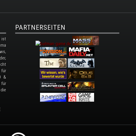
PARTNERSEITEN
ist
ema
ws,
der,
cht
 für
D &
 für
 die
E