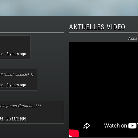
AKTUELLES VIDEO
Assa
se
8 years ago
·
l *nicht wirklich* :D
se
8 years ago
·
 ein junger Geralt aus???
se
8 years ago
·