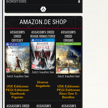
SONSTIGES
AMAZON.DE SHOP
ASSASSIN'S
ASSASSIN'S CREED
ASSASSIN'S
CREED
ROGUE REMASTERED
CREED
ODYSSEY
ORIGINS
Jetzt kaufen bei
Jetzt kaufen bei
Jetzt kaufen bei
Diverse
Angebote
USK Editionen
USK Editionen
PEGI Editionen
PEGI Editionen
Steelbook
Xbox One S-
Figuren
Bundles
ASSASSIN'S CREED
ASSASSIN'S
ASSASSIN'S