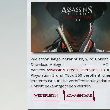
Wie schon lange bekannt ist, wird Ubisoft
Download-Ableger der AC-R
namens
Assassin's Creed Liberation HD
fü
Playstation 3 und XBox 360 veröffentliche
letzteres ist nun das Veröffentlichungsdat
Ubisoft bekanntgegeben worden.
Weiterlesen
über Assassin's
Kommentare
Creed