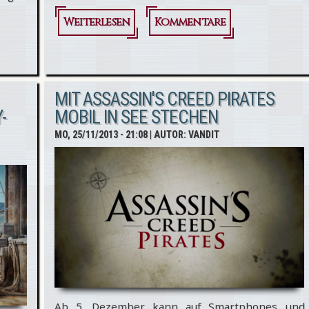
Weiterlesen
über
Kommentare
Assassin's
Creed 4
'Black
MIT ASSASSIN'S CREED PIRATES
-
MOBIL IN SEE STECHEN
Chest
MO, 25/11/2013 - 21:08
| AUTOR:
VANDIT
Edition' im
Unboxing
-Video
Ab 5. Dezember kann auf Smartphones und