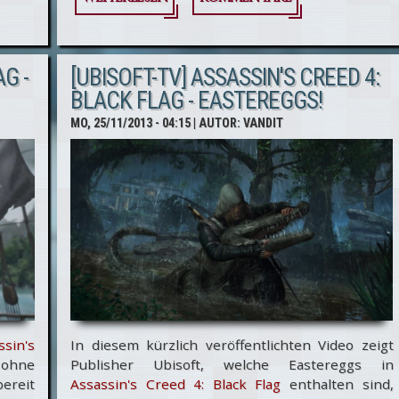
Creed 4 - PC-
Grafik-
G -
[UBISOFT-TV] ASSASSIN'S CREED 4:
Vergleichsvideo
BLACK FLAG - EASTEREGGS!
Ultra vs. Low
MO, 25/11/2013 - 04:15
| AUTOR:
VANDIT
ssin's
In diesem kürzlich veröffentlichten Video zeigt
 ohne
Publisher Ubisoft, welche Eastereggs in
ereit
Assassin's Creed 4: Black Flag
enthalten sind,