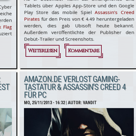
Tablets über Apples App-Store und den Google
Cyber
Play Store das mobile Spiel
Assassin’s Creed
eiche
Pirates
für den Preis von € 4.49 heruntergeladen
rden
werden, dies gab Ubisoft heute bekannt.
k Flag
Außerdem veröffentlichte der Publisher den
ziert
Debüt-Trailer und Screenshots.
Weiterlesen
über Mit
Kommentare
Assassin's
Creed
:
AMAZON.DE VERLOST GAMING-
Pirates
EST
TASTATUR & ASSASSIN'S CREED 4
FÜR PC
mobil in
MO, 25/11/2013 - 16:32
| AUTOR:
VANDIT
See
stechen