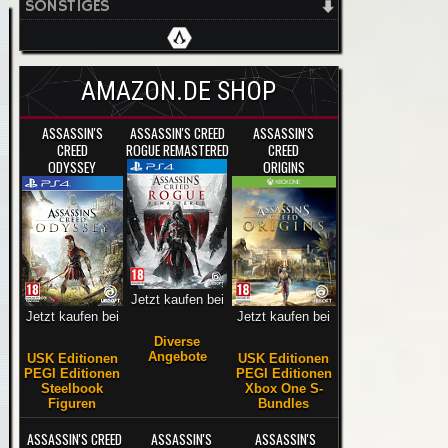
SONSTIGES
AMAZON.DE SHOP
ASSASSIN'S
ASSASSIN'S CREED
ASSASSIN'S
CREED
ROGUE REMASTERED
CREED
ODYSSEY
ORIGINS
Jetzt kaufen bei
Jetzt kaufen bei
Jetzt kaufen bei
Diverse
Angebote
USK Editionen
USK Editionen
PEGI Editionen
PEGI Editionen
Steelbook
Xbox One S-
Figuren
Bundles
ASSASSIN'S CREED
ASSASSIN'S
ASSASSIN'S