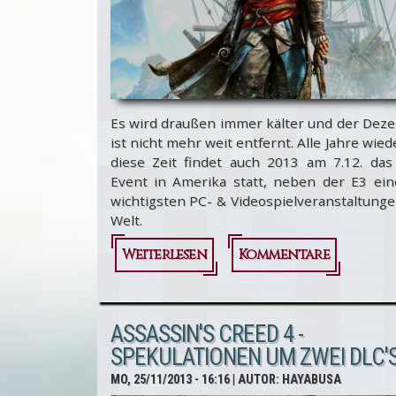
Angebot!
Es wird draußen immer kälter und der Dez
ist nicht mehr weit entfernt. Alle Jahre wie
diese Zeit findet auch 2013 am 7.12. das
Event in Amerika statt, neben der E3 ein
wichtigsten PC- & Videospielveranstaltung
Welt.
Weiterlesen
über VGX
Kommentare
2013 -
Assassin's
ASSASSIN'S CREED 4 -
Creed 4:
SPEKULATIONEN UM ZWEI DLC'
Black Flag
MO, 25/11/2013 - 16:16
| AUTOR:
HAYABUSA