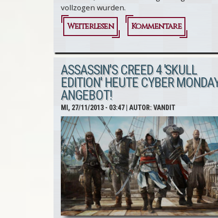
vollzogen wurden.
Weiterlesen
über
Kommentare
Assassin's
Creed 4 -
ASSASSIN'S CREED 4 'SKULL
Neue Infos
EDITION' HEUTE CYBER MONDAY
ANGEBOT!
zum Flying
MI, 27/11/2013 - 03:47
| AUTOR:
VANDIT
Dutchmen-
Event