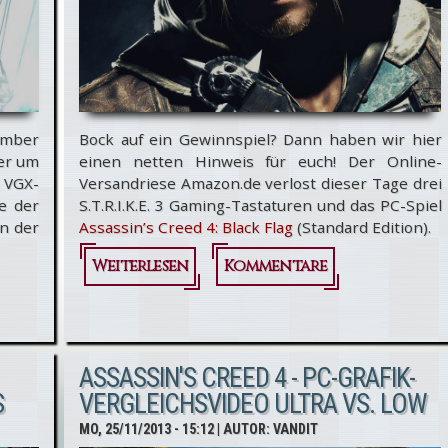
ember
Bock auf ein Gewinnspiel? Dann haben wir hier
der um
einen netten Hinweis für euch! Der Online-
 VGX-
Versandriese Amazon.de verlost dieser Tage drei
e der
S.T.R.I.K.E. 3 Gaming-Tastaturen und das PC-Spiel
en der
Assassin’s Creed 4: Black Flag
(Standard Edition).
Weiterlesen
über
Kommentare
Amazon.de
verlost
Gaming-
ASSASSIN'S CREED 4 - PC-GRAFIK-
S
VERGLEICHSVIDEO ULTRA VS. LOW
Tastatur &
MO, 25/11/2013 - 15:12
| AUTOR:
VANDIT
Assassin's