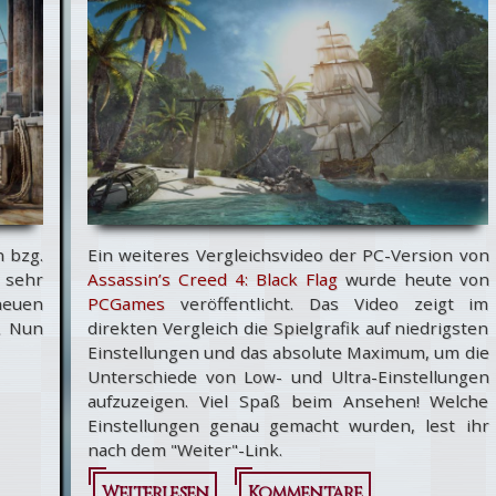
Creed 4
für PC
n bzg.
Ein weiteres Vergleichsvideo der PC-Version von
 sehr
Assassin’s Creed 4: Black Flag
wurde heute von
euen
PCGames
veröffentlicht. Das Video zeigt im
. Nun
direkten Vergleich die Spielgrafik auf niedrigsten
Einstellungen und das absolute Maximum, um die
Unterschiede von Low- und Ultra-Einstellungen
aufzuzeigen. Viel Spaß beim Ansehen! Welche
Einstellungen genau gemacht wurden, lest ihr
nach dem "Weiter"-Link.
Weiterlesen
über Assassin's
Kommentare