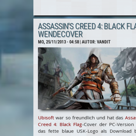
um zwei DLC's
ASSASSIN'S CREED 4: BLACK FLA
WENDECOVER
MO, 25/11/2013 - 04:58
| AUTOR:
VANDIT
Ubisoft
war so freundlich und hat das
Assa
Creed 4: Black Flag
-Cover der PC-Version
das fette blaue USK-Logo als Download b