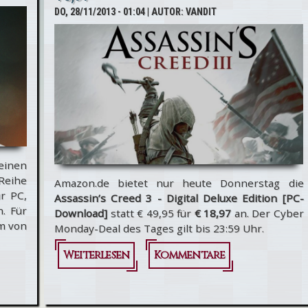
DO, 28/11/2013 - 01:04
| AUTOR:
VANDIT
 einen
eihe
Amazon.de bietet nur heute Donnerstag die
r PC,
Assassin’s Creed 3 - Digital Deluxe Edition [PC-
n. Für
Download]
statt € 49,95 für
€ 18,97
an. Der Cyber
um von
Monday-Deal des Tages gilt bis 23:59 Uhr.
Weiterlesen
über
Kommentare
Assassin's
Creed 3 -