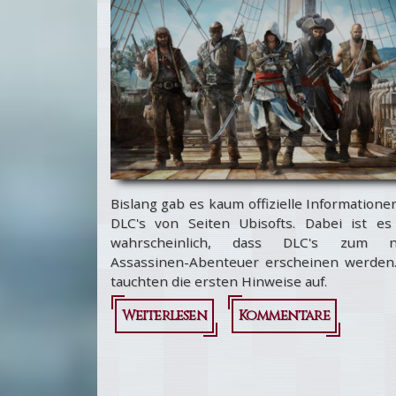
nominiert
für "Best
Action
Adventure"
Bislang gab es kaum offizielle Informatione
DLC's von Seiten Ubisofts. Dabei ist es
wahrscheinlich, dass DLC's zum n
Assassinen-Abenteuer erscheinen werden
tauchten die ersten Hinweise auf.
Weiterlesen
über Assassin's
Kommentare
Creed 4 -
Spekulationen