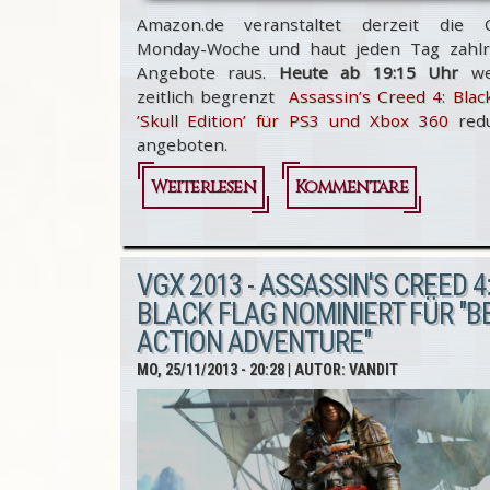
Amazon.de veranstaltet derzeit die 
Monday-Woche und haut jeden Tag zahlr
Angebote raus.
Heute ab 19:15 Uhr
we
zeitlich begrenzt
Assassin’s Creed 4: Blac
’Skull Edition’ für PS3 und Xbox 360
redu
angeboten.
Weiterlesen
über
Kommentare
Assassin's
Creed 4
VGX 2013 - ASSASSIN'S CREED 4
'Skull
BLACK FLAG NOMINIERT FÜR "B
ACTION ADVENTURE"
Edition'
MO, 25/11/2013 - 20:28
| AUTOR:
VANDIT
heute
Cyber
Monday-