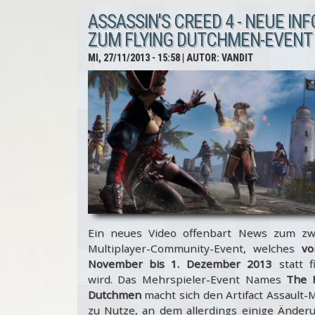
Liberation HD
ASSASSIN'S CREED 4 - NEUE INF
-
ZUM FLYING DUTCHMEN-EVENT
Releasetermin
MI, 27/11/2013 - 15:58
| AUTOR:
VANDIT
für Xbox 360
Ein neues Video offenbart News zum zw
Multiplayer-Community-Event, welches
vo
November bis 1. Dezember 2013
statt f
wird. Das Mehrspieler-Event Names
The F
Dutchmen
macht sich den Artifact Assault
zu Nutze, an dem allerdings einige Änder