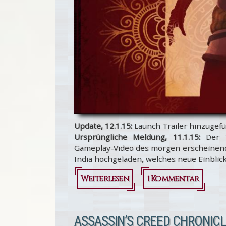
Update, 12.1.15:
Launch Trailer hinzugefü
Ursprüngliche Meldung, 11.1.15:
Der Y
Gameplay-Video des morgen erscheinende
India hochgeladen, welches neue Einblic
Weiterlesen
über
1 Kommentar
Assassin’s
Creed:
ASSASSIN’S CREED CHRONICLE