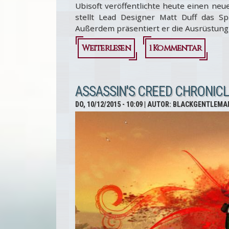
Ubisoft veröffentlichte heute einen neue
stellt Lead Designer Matt Duff das S
Außerdem präsentiert er die Ausrüstung
Weiterlesen
über
1 Kommentar
Assassin’s
Creed
ASSASSIN'S CREED CHRONICLE
Chronicles:
DO, 10/12/2015 - 10:09
| AUTOR:
BLACKGENTLEMA
India -
Neuer
Teaser
Trailer