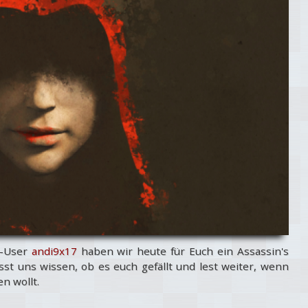
m-User
andi9x17
haben wir heute für Euch ein Assassin's
st uns wissen, ob es euch gefällt und lest weiter, wenn
en wollt.