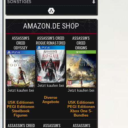
SONSTIGES
AMAZON.DE SHOP
ASSASSIN'S
ASSASSIN'S CREED
ASSASSIN'S
CREED
ROGUE REMASTERED
CREED
ODYSSEY
ORIGINS
Jetzt kaufen bei
Jetzt kaufen bei
Jetzt kaufen bei
Diverse
Angebote
USK Editionen
USK Editionen
PEGI Editionen
PEGI Editionen
Steelbook
Xbox One S-
Figuren
Bundles
ASSASSIN'S CREED
ASSASSIN'S
ASSASSIN'S