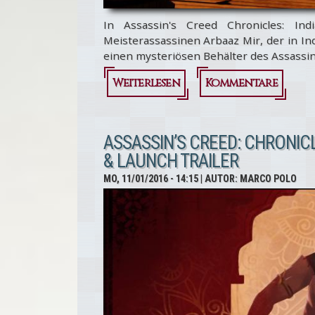
In Assassin's Creed Chronicles: Ind
Meisterassassinen Arbaaz Mir, der in I
einen mysteriösen Behälter des Assassi
Weiterlesen
über
Kommentare
Assassin's
Creed
ASSASSIN’S CREED: CHRONICL
& LAUNCH TRAILER
Chronicles:
MO, 11/01/2016 - 14:15
| AUTOR:
MARCO POLO
India - Let's
Play