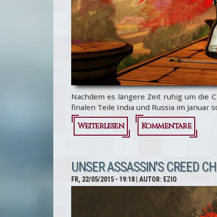
Nachdem es längere Zeit ruhig um die Ch
finalen Teile India und Russia im Januar
Weiterlesen
über
Kommentare
Assassin's
Creed
UNSER ASSASSIN'S CREED C
Chronicles:
FR, 22/05/2015 - 19:18
| AUTOR:
EZIO
India und
Russia