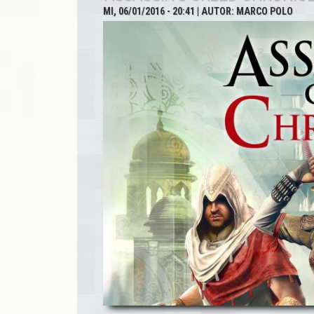
Chronicles
MI, 06/01/2016 - 20:41
| AUTOR:
MARCO POLO
India -
Offizielles
Gameplay-
Video &
Launch
Trailer