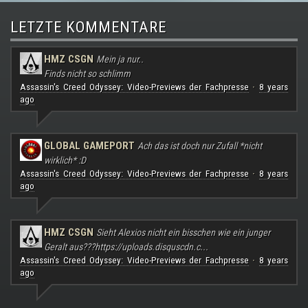
LETZTE KOMMENTARE
HMZ CSGN
Mein ja nur..
Finds nicht so schlimm
Assassin's Creed Odyssey: Video-Previews der Fachpresse
8 years
·
ago
GLOBAL GAMEPORT
Ach das ist doch nur Zufall *nicht
wirklich* :D
Assassin's Creed Odyssey: Video-Previews der Fachpresse
8 years
·
ago
HMZ CSGN
Sieht Alexios nicht ein bisschen wie ein junger
Geralt aus???
https://uploads.disquscdn.c...
Assassin's Creed Odyssey: Video-Previews der Fachpresse
8 years
·
ago