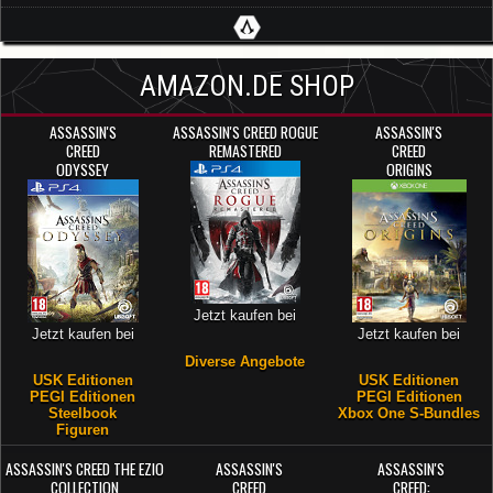
AMAZON.DE SHOP
ASSASSIN'S
ASSASSIN'S CREED ROGUE
ASSASSIN'S
CREED
REMASTERED
CREED
ODYSSEY
ORIGINS
Jetzt kaufen bei
Jetzt kaufen bei
Jetzt kaufen bei
Diverse Angebote
USK Editionen
USK Editionen
PEGI Editionen
PEGI Editionen
Steelbook
Xbox One S-Bundles
Figuren
ASSASSIN'S CREED THE EZIO
ASSASSIN'S
ASSASSIN'S
COLLECTION
CREED
CREED: