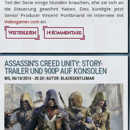
Teil der Serie einige Stunden brauchen, ehe sie sich an
die Steuerung gewöhnt haben. Dies kündigte jetzt
Senior Producer Vincent Pontbriand im Interview mit
Videogamer.com
an.
Weiterlesen
über Assassin's
14 Kommentare
Creed Unity:
Steuerung
ASSASSIN'S CREED UNITY: STORY-
wird
TRAILER UND 900P AUF KONSOLEN
Eingewöhnung
MO, 06/10/2014 - 20:20
| AUTOR:
BLACKGENTLEMAN
brauchen