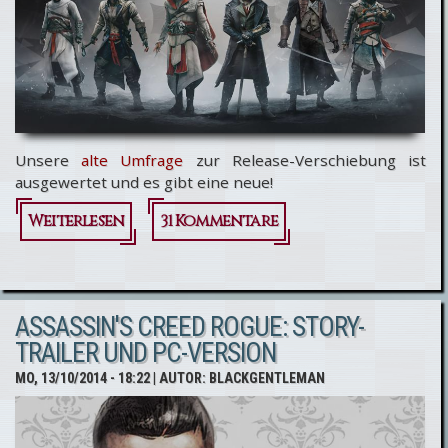
im Video
Unsere
alte Umfrage
zur Release-Verschiebung ist
ausgewertet und es gibt eine neue!
Weiterlesen
über
31 Kommentare
Umfrage:
Skill-Tree
ASSASSIN'S CREED ROGUE: STORY-
TRAILER UND PC-VERSION
MO, 13/10/2014 - 18:22
| AUTOR:
BLACKGENTLEMAN