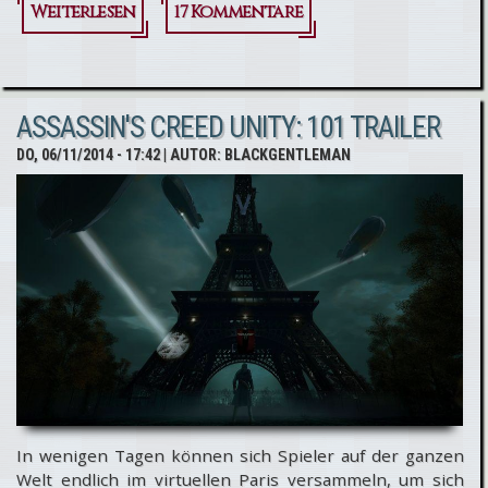
Weiterlesen
über
17 Kommentare
Assassin's
Creed
ASSASSIN'S CREED UNITY: 101 TRAILER
Unity:
DO, 06/11/2014 - 17:42
| AUTOR:
BLACKGENTLEMAN
Launch-
Trailer
In wenigen Tagen können sich Spieler auf der ganzen
Welt endlich im virtuellen Paris versammeln, um sich