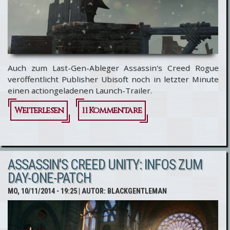
Auch zum Last-Gen-Ableger Assassin's Creed Rogue
veröffentlicht Publisher Ubisoft noch in letzter Minute
einen actiongeladenen Launch-Trailer.
Weiterlesen
über
11 Kommentare
Assassin's
Creed
ASSASSIN'S CREED UNITY: INFOS ZUM
Rogue:
DAY-ONE-PATCH
Launch-
MO, 10/11/2014 - 19:25
| AUTOR:
BLACKGENTLEMAN
Trailer