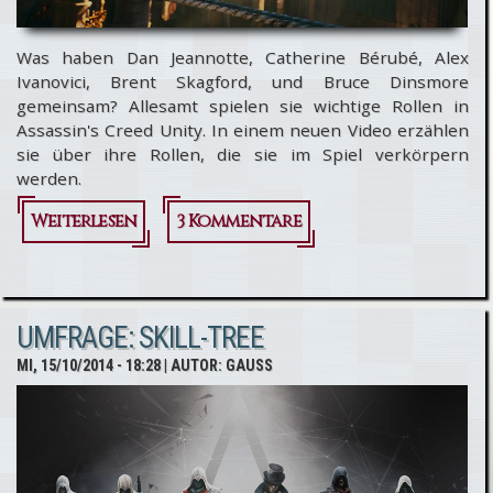
Was haben Dan Jeannotte, Catherine Bérubé, Alex
Ivanovici, Brent Skagford, und Bruce Dinsmore
gemeinsam? Allesamt spielen sie wichtige Rollen in
Assassin's Creed Unity. In einem neuen Video erzählen
sie über ihre Rollen, die sie im Spiel verkörpern
werden.
Weiterlesen
über
3 Kommentare
Assassin’s
Creed
UMFRAGE: SKILL-TREE
Unity: Die
MI, 15/10/2014 - 18:28
| AUTOR:
GAUSS
Darsteller
der
wichtigsten
Charaktere