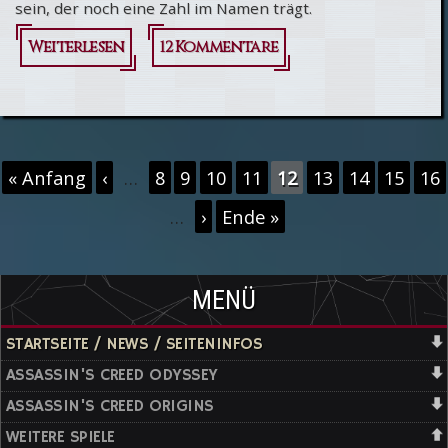
sein, der noch eine Zahl im Namen trägt.
Weiterlesen
über
12 Kommentare
Zukünftige
Assassin's
Creed
Seiten
« Anfang
‹
…
8
9
10
11
12
13
14
15
16
ohne Zahl
…
›
Ende »
MENÜ
STARTSEITE / NEWS / SEITENINFOS
ASSASSIN'S CREED ODYSSEY
ASSASSIN'S CREED ORIGINS
WEITERE SPIELE