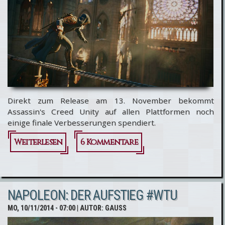
Direkt zum Release am 13. November bekommt
Assassin's Creed Unity auf allen Plattformen noch
einige finale Verbesserungen spendiert.
Weiterlesen
über
6 Kommentare
Assassin's
Creed
NAPOLEON: DER AUFSTIEG #WTU
Unity:
MO, 10/11/2014 - 07:00
| AUTOR:
GAUSS
Infos