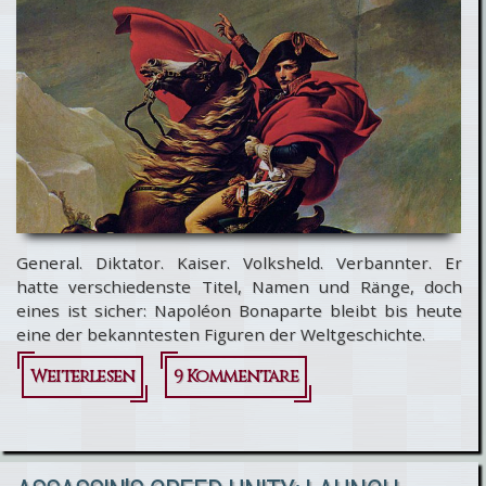
zum
Day-
One-
Patch
General. Diktator. Kaiser. Volksheld. Verbannter. Er
hatte verschiedenste Titel, Namen und Ränge, doch
eines ist sicher: Napoléon Bonaparte bleibt bis heute
eine der bekanntesten Figuren der Weltgeschichte.
Weiterlesen
über
9 Kommentare
Napoleon:
Der