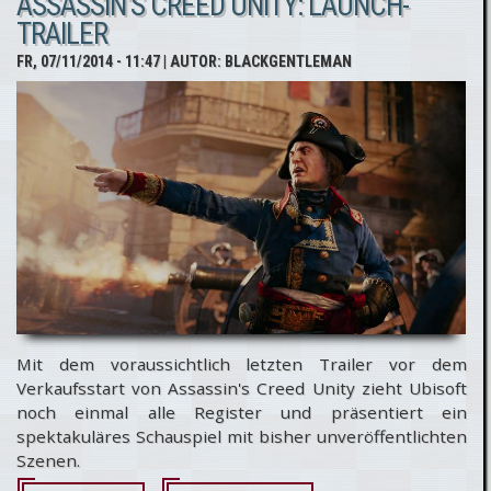
ASSASSIN'S CREED UNITY: LAUNCH-
Aufstieg
TRAILER
#WtU
FR, 07/11/2014 - 11:47
| AUTOR:
BLACKGENTLEMAN
Mit dem voraussichtlich letzten Trailer vor dem
Verkaufsstart von Assassin's Creed Unity zieht Ubisoft
noch einmal alle Register und präsentiert ein
spektakuläres Schauspiel mit bisher unveröffentlichten
Szenen.