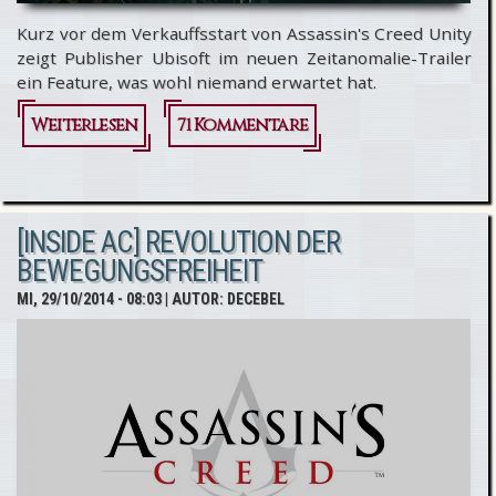
Kurz vor dem Verkauffsstart von Assassin's Creed Unity
zeigt Publisher Ubisoft im neuen Zeitanomalie-Trailer
ein Feature, was wohl niemand erwartet hat.
Weiterlesen
über Assassin's
71 Kommentare
Creed Unity:
Zeitanomalie
[INSIDE AC] REVOLUTION DER
-Trailer
BEWEGUNGSFREIHEIT
MI, 29/10/2014 - 08:03
| AUTOR:
DECEBEL