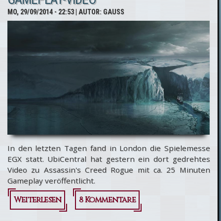
MO, 29/09/2014 - 22:53
| AUTOR:
GAUSS
In den letzten Tagen fand in London die Spielemesse
EGX statt. UbiCentral hat gestern ein dort gedrehtes
Video zu Assassin's Creed Rogue mit ca. 25 Minuten
Gameplay veröffentlicht.
Weiterlesen
über
8 Kommentare
Assassin's