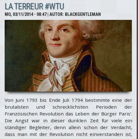
LA TERREUR #WTU
discrétion
MO, 03/11/2014 - 08:47
| AUTOR:
BLACKGENTLEMAN
- hoch
lebe die
Diskretion
Von Juni 1793 bis Ende Juli 1794 bestimmte eine der
brutalsten und schrecklichsten Perioden der
Französischen Revolution das Leben der Bürger Paris'.
Die Angst war in dieser dunklen Zeit für viele ein
ständiger Begleiter, denn allein schon der Verdacht,
dass man mit der Revolution nicht einverstanden ist,