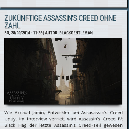
Creed
ZUKÜNFTIGE ASSASSIN'S CREED OHNE
Rogue:
ZAHL
Neues
SO, 28/09/2014 - 11:33
| AUTOR:
BLACKGENTLEMAN
Gameplay
-Video
Wie Arnaud Jamin, Entwickler bei Assasassin's Creed
Unity, im Interview verriet, wird Assassin's Creed IV:
Black Flag der letzte Assassin's Creed-Teil gewesen