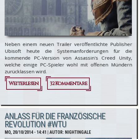
Neben einem neuen Trailer veröffentlichte Publisher
Ubisoft heute die Systemanforderungen für die
kommende PC-Version von Assassin's Creed Unity,
welche einige PC-Spieler wohl mit offenen Mündern
zurücklassen wird.
Weiterlesen
über Assassin's Creed
32 Kommentare
Unity: Neuer Trailer
und
ANLASS FÜR DIE FRANZÖSISCHE
Systemanforderungen
REVOLUTION #WTU
MO, 20/10/2014 - 14:41
| AUTOR:
NIGHTINGALE