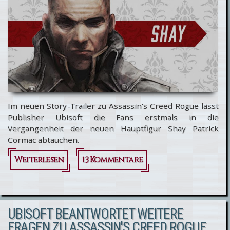
Im neuen Story-Trailer zu Assassin's Creed Rogue lässt
Publisher Ubisoft die Fans erstmals in die
Vergangenheit der neuen Hauptfigur Shay Patrick
Cormac abtauchen.
Weiterlesen
über
13 Kommentare
Assassin's
Creed
UBISOFT BEANTWORTET WEITERE
Rogue:
FRAGEN ZU ASSASSIN'S CREED ROGUE