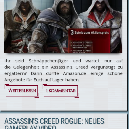
auf
Konsolen
Ihr seid Schnäppchenjäger und wartet nur auf
die Gelegenheit ein Assassin's Creed vergünstigt zu
ergattern? Dann dürfte Amazon.de einige schöne
Angebote für Euch auf Lager haben.
Weiterlesen
1 Kommentar
über
[Sonderangebote]
Wochend-deals
ASSASSIN'S CREED ROGUE: NEUES
im Anflug!
GAMEPLAY-VIDEO