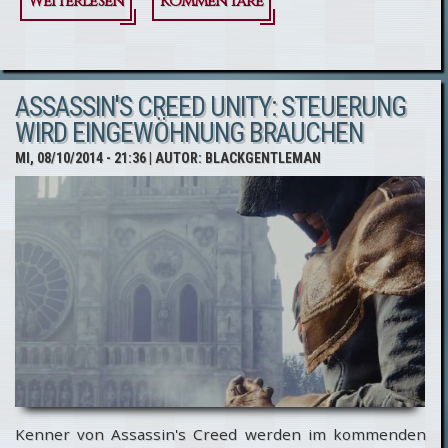
Weiterlesen
über Ubisoft
Kommentare
beantwortet
weitere
ASSASSIN'S CREED UNITY: STEUERUNG
Fragen zu
WIRD EINGEWÖHNUNG BRAUCHEN
Assassin's
MI, 08/10/2014 - 21:36
| AUTOR:
BLACKGENTLEMAN
Creed Rogue
und Assassin's
Creed Unity
Kenner von Assassin's Creed werden im kommenden