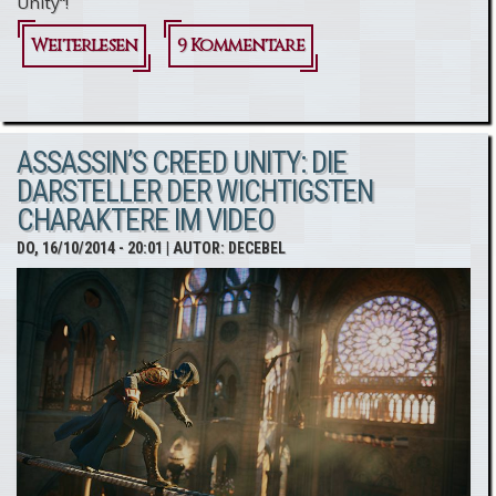
Unity“!
Weiterlesen
über
9 Kommentare
Way
to
ASSASSIN’S CREED UNITY: DIE
Unity!
DARSTELLER DER WICHTIGSTEN
CHARAKTERE IM VIDEO
DO, 16/10/2014 - 20:01
| AUTOR:
DECEBEL