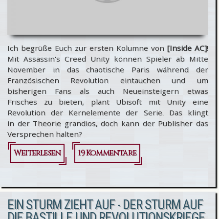
Ich begrüße Euch zur ersten Kolumne von
[Inside AC]
!
Mit Assassin's Creed Unity können Spieler ab Mitte
November in das chaotische Paris während der
Französischen Revolution eintauchen und um
bisherigen Fans als auch Neueinsteigern etwas
Frisches zu bieten, plant Ubisoft mit Unity eine
Revolution der Kernelemente der Serie. Das klingt
in der Theorie grandios, doch kann der Publisher das
Versprechen halten?
Weiterlesen
über [Inside AC]
19 Kommentare
Revolution der
Bewegungsfreiheit
EIN STURM ZIEHT AUF - DER STURM AUF
DIE BASTILLE UND REVOLUTIONSKRIEGE