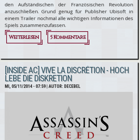
den Aufständischen der Französischen Revolution
anzuschließen. Grund genug für Publisher Ubisoft in
einem Trailer nochmal alle wichtigen Informationen des
Spiels zusammenzufassen.
Weiterlesen
über
5 Kommentare
Assassin's
Creed
[INSIDE AC] VIVE LA DISCRÉTION - HOCH
Unity: 101
LEBE DIE DISKRETION
Trailer
MI, 05/11/2014 - 07:59
| AUTOR:
DECEBEL