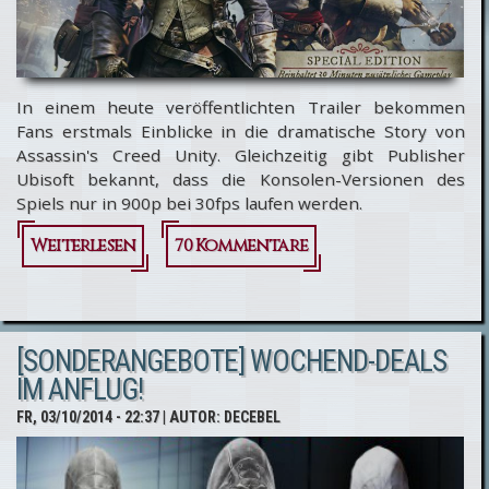
In einem heute veröffentlichten Trailer bekommen
Fans erstmals Einblicke in die dramatische Story von
Assassin's Creed Unity. Gleichzeitig gibt Publisher
Ubisoft bekannt, dass die Konsolen-Versionen des
Spiels nur in 900p bei 30fps laufen werden.
Weiterlesen
über
70 Kommentare
Assassin's
Creed
[SONDERANGEBOTE] WOCHEND-DEALS
Unity:
IM ANFLUG!
Story-
FR, 03/10/2014 - 22:37
| AUTOR:
DECEBEL
Trailer
und 900p