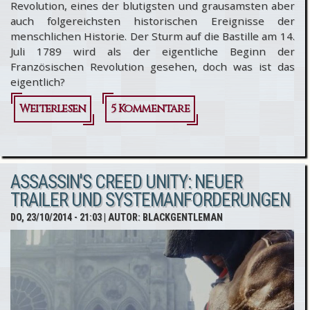
Revolution, eines der blutigsten und grausamsten aber
auch folgereichsten historischen Ereignisse der
menschlichen Historie. Der Sturm auf die Bastille am 14.
Juli 1789 wird als der eigentliche Beginn der
Französischen Revolution gesehen, doch was ist das
eigentlich?
Weiterlesen
über Ein Sturm
5 Kommentare
zieht auf - der
Sturm auf die
ASSASSIN'S CREED UNITY: NEUER
Bastille und
TRAILER UND SYSTEMANFORDERUNGEN
Revolutionskriege
DO, 23/10/2014 - 21:03
| AUTOR:
BLACKGENTLEMAN
#WtU