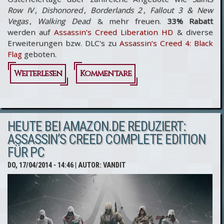
Row IV
,
Dishonored
,
Borderlands 2
,
Fallout 3 & New
Vegas
,
Walking Dead
& mehr freuen.
33% Rabatt
werden auf
Assassin’s Creed Liberation HD
& diverse
Erweiterungen bzw. DLC's zu
Assassin’s Creed 4: Black
Flag
geboten.
Weiterlesen
über Xbox
Kommentare
‘Angebote
des
HEUTE BEI AMAZON.DE REDUZIERT:
Frühlings’
ASSASSIN’S CREED COMPLETE EDITION
mit
FÜR PC
Assassin’s
DO, 17/04/2014 - 14:46
| AUTOR:
VANDIT
Creed 4 &
AC
Liberation