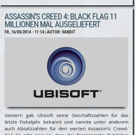
Assassin’s
ASSASSIN’S CREED 4: BLACK FLAG 11
Creed-Spiel
MILLIONEN MAL AUSGELIEFERT
erscheint
FR, 16/05/2014 - 11:14
| AUTOR:
VANDIT
in
“absehbarer
Zukunft”
für PS3 &
Xbox 360
Gestern gab Ubisoft seine Geschäftszahlen für das
letzte Fiskaljahr bekannt und nannte unter anderem
auch Absatzzahlen für den vierten Assassin’s Creed-