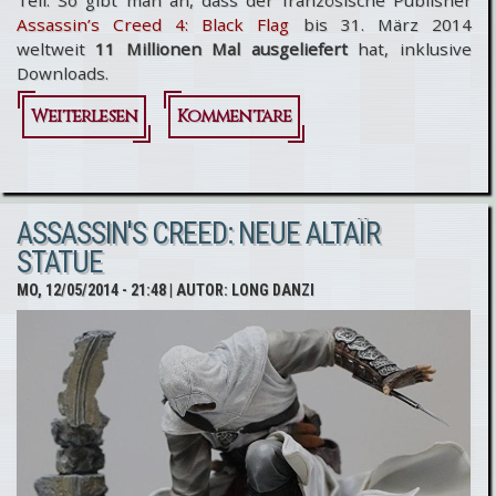
Teil. So gibt man an, dass der französische Publisher
Assassin’s Creed 4: Black Flag
bis 31. März 2014
weltweit
11 Millionen Mal ausgeliefert
hat, inklusive
Downloads.
Weiterlesen
über
Kommentare
Assassin’s
Creed 4:
ASSASSIN'S CREED: NEUE ALTAÏR
Black Flag 11
STATUE
Millionen
MO, 12/05/2014 - 21:48
| AUTOR:
LONG DANZI
Mal
ausgeliefert