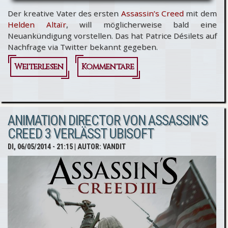
Der kreative Vater des ersten
Assassin’s Creed
mit dem
Helden Altaïr
, will möglicherweise bald eine
Neuankündigung vorstellen. Das hat Patrice Désilets auf
Nachfrage via Twitter bekannt gegeben.
Weiterlesen
über
Kommentare
Patrice
Désilets -
ANIMATION DIRECTOR VON ASSASSIN’S
Arbeitet
CREED 3 VERLÄSST UBISOFT
der
DI, 06/05/2014 - 21:15
| AUTOR:
VANDIT
Assassin’s
Creed-
Schöpfer
an einem
neuen