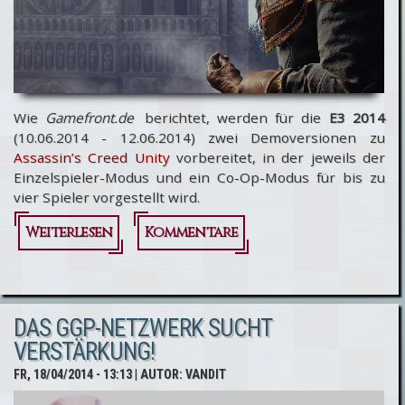
Wie
Gamefront.de
berichtet, werden für die
E3 2014
(10.06.2014 - 12.06.2014) zwei Demoversionen zu
Assassin’s Creed Unity
vorbereitet, in der jeweils der
Einzelspieler-Modus und ein Co-Op-Modus für bis zu
vier Spieler vorgestellt wird.
Weiterlesen
über
Kommentare
Assassin's
Creed
DAS GGP-NETZWERK SUCHT
Unity -
VERSTÄRKUNG!
Zwei E3-
FR, 18/04/2014 - 13:13
| AUTOR:
VANDIT
Demos &