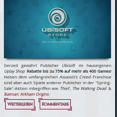
antiken
Rom?
Derzeit gewährt Publisher
Ubisoft
im hauseigenen
Uplay Shop
Rabatte bis zu 75% auf mehr als 400 Games
!
Neben dem umfangreichen
Assassin’s Creed
-Franchise
sind aber auch Spiele anderer Publisher in der "Spring-
Sale"-Aktion inbegriffen wie
Thief
,
The Walking Dead
&
Batman: Arkham Origins
.
Weiterlesen
über
Kommentare
Spring