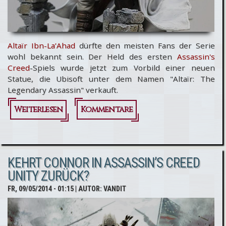
Altaïr Ibn-La’Ahad
dürfte den meisten Fans der Serie
wohl bekannt sein. Der Held des ersten
Assassin's
Creed
-Spiels wurde jetzt zum Vorbild einer neuen
Statue, die Ubisoft unter dem Namen "Altaïr: The
Legendary Assassin" verkauft.
Weiterlesen
über
Kommentare
Assassin's
Creed:
KEHRT CONNOR IN ASSASSIN’S CREED
Neue
UNITY ZURÜCK?
Altaïr
FR, 09/05/2014 - 01:15
| AUTOR:
VANDIT
Statue