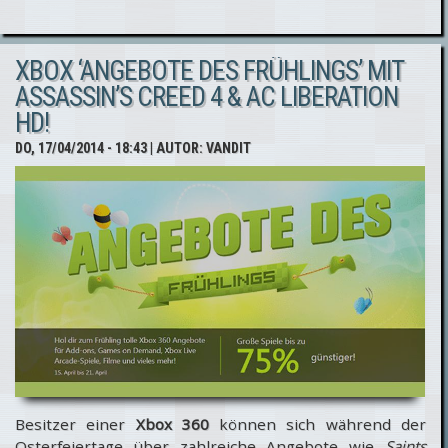
Netzwerk
sucht
XBOX ‘ANGEBOTE DES FRÜHLINGS’ MIT
Verstärkung!
ASSASSIN’S CREED 4 & AC LIBERATION
HD!
DO, 17/04/2014 - 18:43
| AUTOR:
VANDIT
Besitzer einer
Xbox 360
können sich während der
Osterfeiertage über zahlreiche Angebote wie
Saints