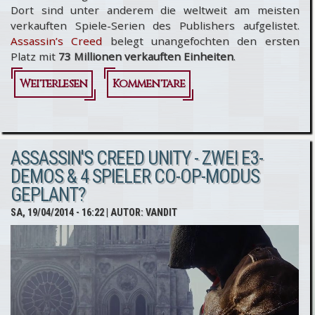
Dort sind unter anderem die weltweit am meisten
verkauften Spiele-Serien des Publishers aufgelistet.
Assassin’s Creed
belegt unangefochten den ersten
Platz mit
73 Millionen verkauften Einheiten
.
Weiterlesen
über
Kommentare
Assassin’s
Creed-
ASSASSIN'S CREED UNITY - ZWEI E3-
Reihe hat
DEMOS & 4 SPIELER CO-OP-MODUS
sich
GEPLANT?
bisher 73
SA, 19/04/2014 - 16:22
| AUTOR:
VANDIT
Millionen
Mal
verkauft!