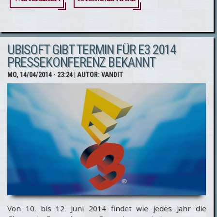
Ostergewinnspiel
- Wir verlosen 3
UBISOFT GIBT TERMIN FÜR E3 2014
Exemplare der
PRESSEKONFERENZ BEKANNT
Assassin’s Creed 4
MO, 14/04/2014 - 23:24
| AUTOR:
VANDIT
- Black Chest
Edition!
Von 10. bis 12. Juni 2014 findet wie jedes Jahr die