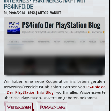
INTERNES - PARTNERSCHAFT MIT
Headsponsor
PS4INFO.DE
der RPC 2014 -
DI, 29/04/2014 - 15:56
| AUTOR:
VANDIT
Wir verlosen
5 Tickets!
Wir haben eine neue Kooperation ins Leben gerufen.
AssassinsCreed.de
ist ab sofort Partner von
PS4Info.de
- Der PlayStation Info Blog
, wo Ihr alles Wissenswerte
über das PlayStation-Universum geboten bekommt.
Weiterlesen
über Internes -
Kommentare