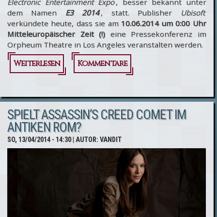
Electronic Entertainment Expo
, besser bekannt unter
dem Namen
E3 2014
, statt. Publisher
Ubisoft
verkündete heute, dass sie am
10.06.2014 um 0:00 Uhr
Mitteleuropäischer Zeit (!)
eine Pressekonferenz im
Orpheum Theatre in Los Angeles veranstalten werden.
Weiterlesen
über Ubisoft
Kommentare
gibt Termin für
E3 2014
SPIELT ASSASSIN’S CREED COMET IM
Pressekonferenz
ANTIKEN ROM?
bekannt
SO, 13/04/2014 - 14:30
| AUTOR:
VANDIT