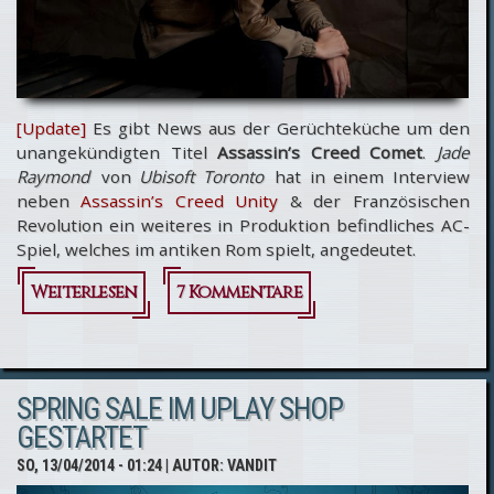
[Update]
Es gibt News aus der Gerüchteküche um den
unangekündigten Titel
Assassin’s Creed Comet
.
Jade
Raymond
von
Ubisoft Toronto
hat in einem Interview
neben
Assassin’s Creed Unity
& der Französischen
Revolution ein weiteres in Produktion befindliches AC-
Spiel, welches im antiken Rom spielt, angedeutet.
Weiterlesen
über
7 Kommentare
Spielt
Assassin’s
SPRING SALE IM UPLAY SHOP
Creed
GESTARTET
Comet
SO, 13/04/2014 - 01:24
| AUTOR:
VANDIT
im