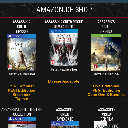
AMAZON.DE SHOP
ASSASSIN'S
ASSASSIN'S CREED ROGUE
ASSASSIN'S
CREED
REMASTERED
CREED
ODYSSEY
ORIGINS
Jetzt kaufen bei
Jetzt kaufen bei
Jetzt kaufen bei
Diverse Angebote
USK Editionen
USK Editionen
PEGI Editionen
PEGI Editionen
Steelbook
Xbox One S-Bundles
Figuren
ASSASSIN'S CREED THE EZIO
ASSASSIN'S
ASSASSIN'S
COLLECTION
CREED
CREED:
SYNDICATE
DER FILM