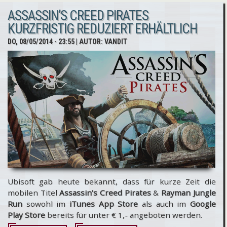
ASSASSIN’S CREED PIRATES
in
KURZFRISTIG REDUZIERT ERHÄLTLICH
Assassin’s
DO, 08/05/2014 - 23:55
| AUTOR:
VANDIT
Creed
Unity
zurück?
Ubisoft gab heute bekannt, dass für kurze Zeit die
mobilen Titel
Assassin’s Creed Pirates
&
Rayman Jungle
Run
sowohl im
iTunes App Store
als auch im
Google
Play Store
bereits für unter € 1,- angeboten werden.