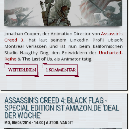
Spiel?
Jonathan Cooper, der Animation Director von
Assassin’s
Creed 3
, hat laut seinem LinkedIn Profil Ubisoft
Montréal verlassen und ist nun beim kalifornischen
Studio Naugthy Dog, den Entwicklern der
Uncharted-
Reihe
&
The Last of Us
, als Animator tätig.
Weiterlesen
über
1 Kommentar
Animation
Director
ASSASSIN’S CREED 4: BLACK FLAG -
von
SPECIAL EDITION IST AMAZON.DE ‘DEAL
Assassin’s
DER WOCHE’
Creed 3
MO, 05/05/2014 - 14:00
| AUTOR:
VANDIT