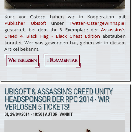
Kurz vor Ostern haben wir in Kooperation mit
Publisher Ubisoft
unser
Twitter-Ostergewinnspiel
gestartet, bei dem Ihr 3 Exemplare der
Assassins’s
Creed 4: Black Flag - Black Chest Edition
abstauben
konntet. Wer was gewonnen hat, geben wir in diesem
Artikel bekannt.
Weiterlesen
1 Kommentar
über
Ostergewinnspiel
- Bekanntgabe
UBISOFT & ASSASSIN’S CREED UNITY
der Gewinner
HEADSPONSOR DER RPC 2014 - WIR
VERLOSEN 5 TICKETS!
DI, 29/04/2014 - 18:50
| AUTOR:
VANDIT