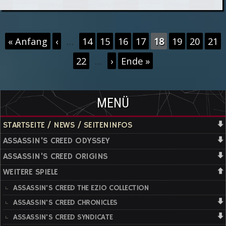
Sale im
Uplay
Seiten
« Anfang
‹
…
14
15
16
17
18
19
20
21
Shop
22
…
›
Ende »
gestartet
MENÜ
STARTSEITE / NEWS / SEITENINFOS
ASSASSIN'S CREED ODYSSEY
ASSASSIN'S CREED ORIGINS
WEITERE SPIELE
ASSASSIN'S CREED THE EZIO COLLECTION
ASSASSIN'S CREED CHRONICLES
ASSASSIN'S CREED SYNDICATE