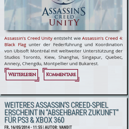
Assassin’s Creed Unity
entsteht wie
Assassin’s Creed 4:
Black Flag
unter der Federführung und Koordination
von Ubisoft Montréal mit weltweiter Unterstützung der
Studios Toronto, Kiew, Shanghai, Singapur, Quebec,
Annecy, Chengdu, Montpellier und Bukarest.
Weiterlesen
über 10
Kommentare
Ubisoft
Studios
WEITERES ASSASSIN’S CREED-SPIEL
arbeiten
ERSCHEINT IN “ABSEHBARER ZUKUNFT”
an
FÜR PS3 & XBOX 360
Assassin’s
FR, 16/05/2014 - 11:55
| AUTOR:
VANDIT