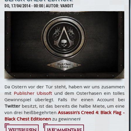
Creed
DO, 17/04/2014 - 00:00
| AUTOR:
VANDIT
Complete
Edition
für PC
Da Ostern vor der Tür steht, haben wir uns zusammen
mit
Publisher Ubisoft
und dem Osterhasen ein tolles
Gewinnspiel überlegt. Falls Ihr einen Account bei
Twitter
besitzt, ist das bereits die halbe Miete, um eine
von drei heißbegehrten
Assassin’s Creed 4: Black Flag -
Black Chest Editionen
zu gewinnen!
Weiterlesen
18 Kommentare
über