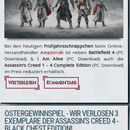
HD!
Bei den heutigen
Frühjahrsschnäppchen
beim Online-
Versandhändler
Amazon.de
ist neben
Battlefield 4
(PC
Download) &
I Am Alive
(PC Download) auch die
Assassin’s Creed 1 - 4 Complete Edition
(PC Download)
im Preis reduziert erhältlich.
Weiterlesen
über Heute
Kommentare
bei
Amazon.de
OSTERGEWINNSPIEL - WIR VERLOSEN 3
reduziert:
EXEMPLARE DER ASSASSIN’S CREED 4 -
Assassin’s
BLACK CHEST EDITION!