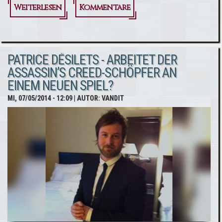
Weiterlesen
über
Kommentare
Assassin’s
Creed
PATRICE DÉSILETS - ARBEITET DER
Pirates
ASSASSIN’S CREED-SCHÖPFER AN
kurzfristig
EINEM NEUEN SPIEL?
reduziert
MI, 07/05/2014 - 12:09
| AUTOR:
VANDIT
erhältlich