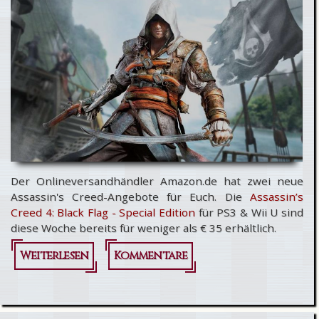
verlässt
Ubisoft
Der Onlineversandhändler Amazon.de hat zwei neue
Assassin's Creed-Angebote für Euch. Die
Assassin’s
Creed 4: Black Flag - Special Edition
für PS3 & Wii U sind
diese Woche bereits für weniger als € 35 erhältlich.
Weiterlesen
über
Kommentare
Assassin’s
Creed 4: