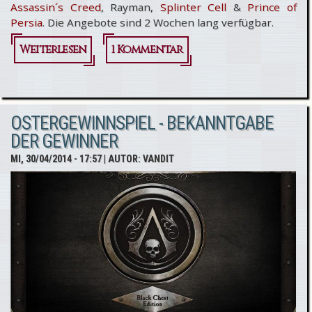
Assassin´s Creed
, Rayman,
Splinter Cell
&
Prince of
Persia
. Die Angebote sind 2 Wochen lang verfügbar.
Weiterlesen
über
1 Kommentar
Playstation
Network-
OSTERGEWINNSPIEL - BEKANNTGABE
Rabatte auf
DER GEWINNER
viele
MI, 30/04/2014 - 17:57
| AUTOR:
VANDIT
Assassin´s
Creed Spiele
& DLC´s