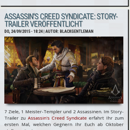
Die
ASSASSIN'S CREED SYNDICATE: STORY-
schönsten
TRAILER VERÖFFENTLICHT
Orte der
DO, 24/09/2015 - 18:24
| AUTOR:
BLACKGENTLEMAN
Welt
7 Ziele, 1 Meister-Templer und 2 Assassinen. Im Story-
Trailer zu
Assassin's Creed Syndicate
erfahrt Ihr zum
ersten Mal, welchen Gegnern Ihr Euch ab Oktober