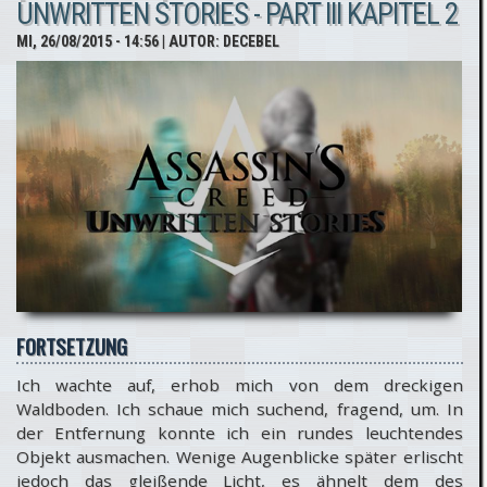
UNWRITTEN STORIES - PART III KAPITEL 2
PC-
MI, 26/08/2015 - 14:56
| AUTOR:
DECEBEL
Version
im
November
FORTSETZUNG
Ich wachte auf, erhob mich von dem dreckigen
Waldboden. Ich schaue mich suchend, fragend, um. In
der Entfernung konnte ich ein rundes leuchtendes
Objekt ausmachen. Wenige Augenblicke später erlischt
jedoch das gleißende Licht, es ähnelt dem des