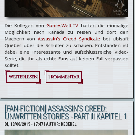
Die Kollegen von
GamesWelt.TV
hatten die einmalige
Möglichkeit nach Kanada zu reisen und dort den
Machern von
Assassin's Creed Syndicate
bei Ubisoft
Québec über die Schulter zu schauen. Entstanden ist
dabei eine interessante und aufschlussreiche Video-
Serie, die Ihr als echte Fans auf keinen Fall verpassen
solltet.
Weiterlesen
über
1 Kommentar
Assassin's
Creed
[FAN-FICTION] ASSASSIN'S CREED:
Syndicate:
UNWRITTEN STORIES - PART III KAPITEL 1
Ein Blick
DI, 18/08/2015 - 17:47
| AUTOR:
DECEBEL
hinter die