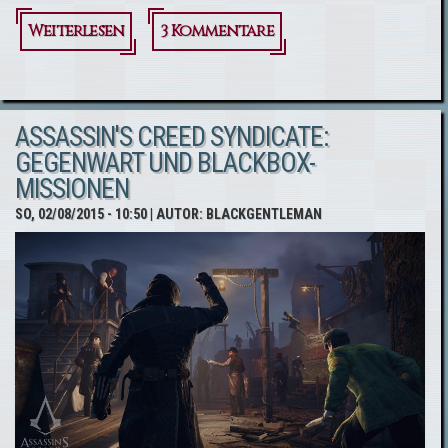
Weiterlesen
über
3 Kommentare
Gamescom
-Trailer
ASSASSIN'S CREED SYNDICATE:
GEGENWART UND BLACKBOX-
MISSIONEN
SO, 02/08/2015 - 10:50
| AUTOR:
BLACKGENTLEMAN