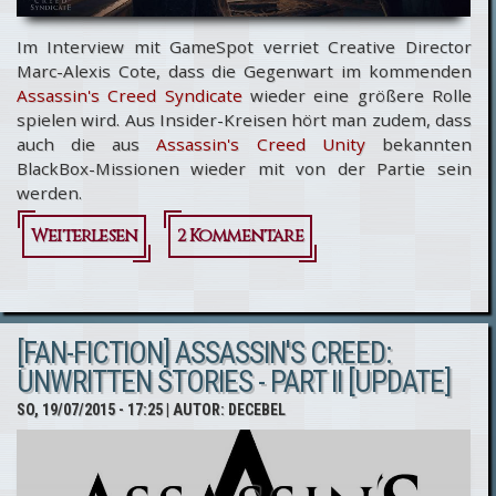
Im Interview mit GameSpot verriet Creative Director
Marc-Alexis Cote, dass die Gegenwart im kommenden
Assassin's Creed Syndicate
wieder eine größere Rolle
spielen wird. Aus Insider-Kreisen hört man zudem, dass
auch die aus
Assassin's Creed Unity
bekannten
BlackBox-Missionen wieder mit von der Partie sein
werden.
Weiterlesen
über
2 Kommentare
Assassin's
Creed
[FAN-FICTION] ASSASSIN'S CREED:
Syndicate:
UNWRITTEN STORIES - PART II [UPDATE]
Gegenwart
SO, 19/07/2015 - 17:25
| AUTOR:
DECEBEL
und
BlackBox-