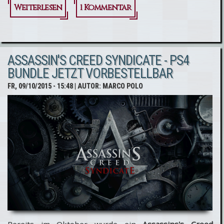
Weiterlesen
über
1 Kommentar
Assassin's
Creed
ASSASSIN'S CREED SYNDICATE - PS4
Syndicate
BUNDLE JETZT VORBESTELLBAR
- TV Spot &
FR, 09/10/2015 - 15:48
| AUTOR:
MARCO POLO
neues
Video
über
London