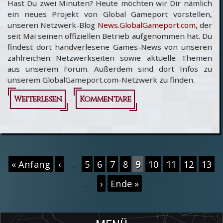
Hast Du zwei Minuten? Heute möchten wir Dir nämlich
ein neues Projekt von Global Gameport vorstellen,
unseren Netzwerk-Blog
News.GlobalGameport.com
, der
seit Mai seinen offiziellen Betrieb aufgenommen hat. Du
findest dort handverlesene Games-News von unseren
zahlreichen Netzwerkseiten sowie aktuelle Themen
aus unserem Forum. Außerdem sind dort Infos zu
unserem GlobalGameport.com-Netzwerk zu finden.
Weiterlesen
Kommentare
über
News.GlobalGameport.com
- Global Gameport bloggt
...
Seiten
« Anfang
‹
…
5
6
7
8
9
10
11
12
13
…
›
Ende »