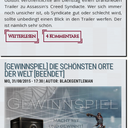
Ubisoft veröffentlichte am Dienstag einen brandneuen
Trailer zu Assassin's Creed Syndiacte. Wer sich immer
noch unsicher ist, ob Syndicate gut oder schlecht wird,
sollte unbedingt einen Blick in den Trailer werfen. Der
ist nämlich sehr schön.
Weiterlesen
über
4 Kommentare
Assassin's
Creed
[GEWINNSPIEL] DIE SCHÖNSTEN ORTE
Syndicate
DER WELT [BEENDET]
- Horizon
MO, 31/08/2015 - 17:30
| AUTOR:
BLACKGENTLEMAN
Trailer