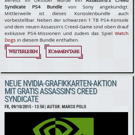
Bereits im Oktober wurde ein
Assassins's Creed
Syndicate PS4 Bundle
von Sony angekündigt.
Mittlerweile ist dieses Konsolenbundle auch
vorbestellbar. Neben der schwarzen 1 TB PS4-Konsole
und dem neuen Assassin's Creed-Game sind oben drauf
exklusive PS4-Missionen und zudem das Spiel
Watch
Dogs
in diesem Bundle enthalten.
Weiterlesen
über Assassin's
Kommentare
Creed
Syndicate -
NEUE NVIDIA-GRAFIKKARTEN-AKTION
PS4 Bundle
MIT GRATIS ASSASSIN'S CREED
jetzt
SYNDICATE
vorbestellbar
FR, 09/10/2015 - 13:50
| AUTOR:
MARCO POLO