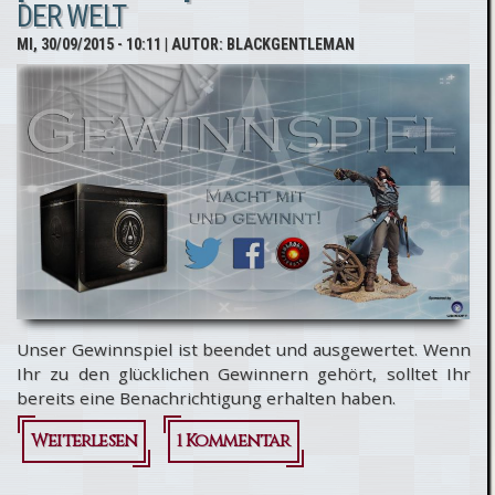
DER WELT
gratis
MI, 30/09/2015 - 10:11
| AUTOR:
BLACKGENTLEMAN
Assassin's
Creed
Syndicate
Unser Gewinnspiel ist beendet und ausgewertet. Wenn
Ihr zu den glücklichen Gewinnern gehört, solltet Ihr
bereits eine Benachrichtigung erhalten haben.
Weiterlesen
1 Kommentar
über
[Auswertung]