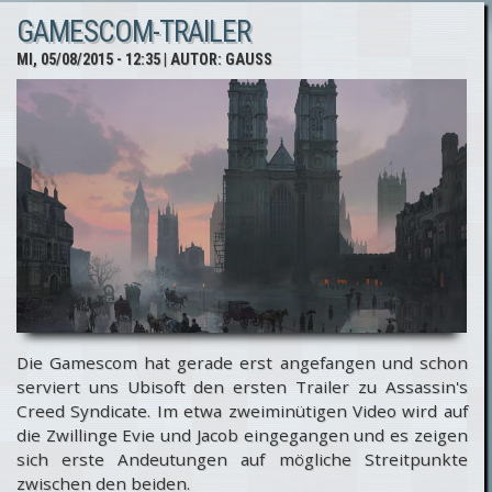
GAMESCOM-TRAILER
Syndicate
MI, 05/08/2015 - 12:35
| AUTOR:
GAUSS
-
gamescom
Skill und
Gameplay-
Videos
Die Gamescom hat gerade erst angefangen und schon
serviert uns Ubisoft den ersten Trailer zu Assassin's
Creed Syndicate. Im etwa zweiminütigen Video wird auf
die Zwillinge Evie und Jacob eingegangen und es zeigen
sich erste Andeutungen auf mögliche Streitpunkte
zwischen den beiden.