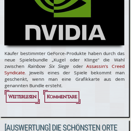
Käufer bestimmter GeForce-Produkte haben durch das
neue Spielebundle „Kugel oder Klinge“ die Wahl
zwischen
Rainbow Six Siege
oder
Assassin’s Creed
Syndicate
. Jeweils eines der Spiele bekommt man
geschenkt, wenn man eine Grafikkarte aus dem
genannten Bundle ersteht.
Weiterlesen
über Neue
Kommentare
Nvidia-
Grafikkarten-
[AUSWERTUNG] DIE SCHÖNSTEN ORTE
Aktion mit