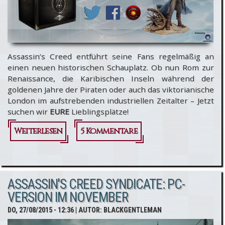
Assassin’s Creed entführt seine Fans regelmäßig an
einen neuen historischen Schauplatz. Ob nun Rom zur
Renaissance, die Karibischen Inseln während der
goldenen Jahre der Piraten oder auch das viktorianische
London im aufstrebenden industriellen Zeitalter – Jetzt
suchen wir
EURE
Lieblingsplätze!
Weiterlesen
über
5 Kommentare
[Gewinnspiel]
Die
ASSASSIN'S CREED SYNDICATE: PC-
schönsten
VERSION IM NOVEMBER
Orte der
DO, 27/08/2015 - 12:36
| AUTOR:
BLACKGENTLEMAN
Welt