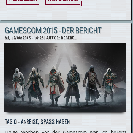
FICTION]
ASSASSIN'S
GAMESCOM 2015 - DER BERICHT
CREED:
MI, 12/08/2015 - 16:26
| AUTOR:
DECEBEL
UNWRITTEN
STORIES -
PART III
Kapitel 1
TAG 0 - ANREISE, SPASS HABEN
Einige Wochen vor der Gamescom war ich bereits