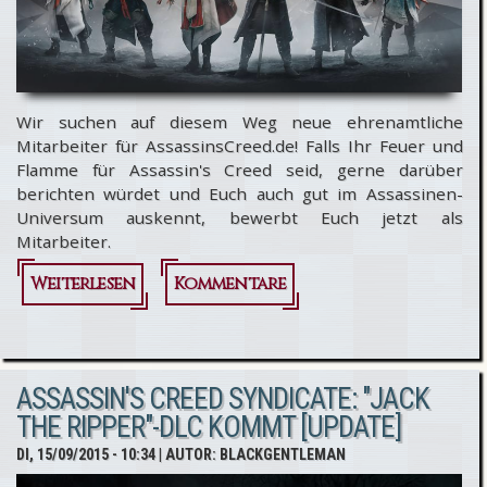
Wir suchen auf diesem Weg neue ehrenamtliche
Mitarbeiter für AssassinsCreed.de! Falls Ihr Feuer und
Flamme für Assassin's Creed seid, gerne darüber
berichten würdet und Euch auch gut im Assassinen-
Universum auskennt, bewerbt Euch jetzt als
Mitarbeiter.
Weiterlesen
über
Kommentare
Hobby-
Redakteure
ASSASSIN'S CREED SYNDICATE: "JACK
gesucht
THE RIPPER"-DLC KOMMT [UPDATE]
DI, 15/09/2015 - 10:34
| AUTOR:
BLACKGENTLEMAN