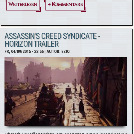
Weiterlesen
über
4 Kommentare
Assassin's
Creed
ASSASSIN'S CREED SYNDICATE -
Syndicate:
HORIZON TRAILER
Austin
FR, 04/09/2015 - 22:56
| AUTOR:
EZIO
Wintory
komponiert
Soundtrack