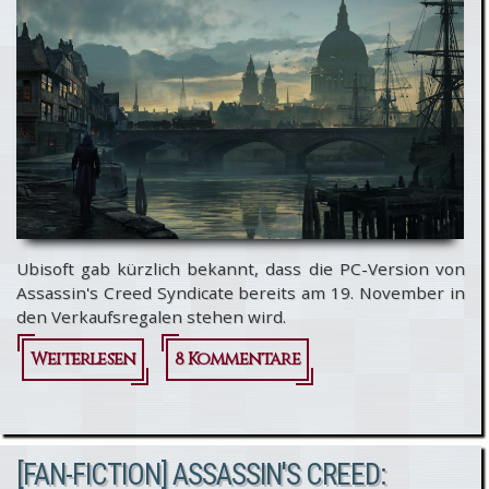
[BEENDET]
Ubisoft gab kürzlich bekannt, dass die PC-Version von
Assassin's Creed Syndicate bereits am 19. November in
den Verkaufsregalen stehen wird.
Weiterlesen
über
8 Kommentare
Assassin's
Creed
[FAN-FICTION] ASSASSIN'S CREED:
Syndicate: