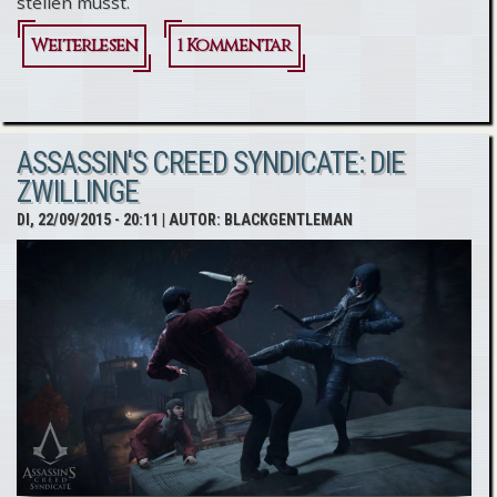
stellen müsst.
Weiterlesen
über Assassin's
1 Kommentar
Creed
Syndicate:
ASSASSIN'S CREED SYNDICATE: DIE
Story-Trailer
ZWILLINGE
veröffentlicht
DI, 22/09/2015 - 20:11
| AUTOR:
BLACKGENTLEMAN