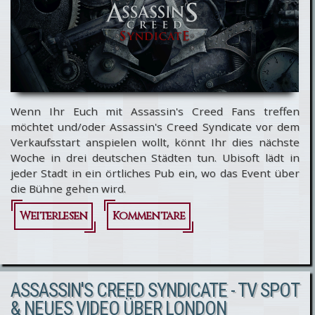
Wenn Ihr Euch mit Assassin's Creed Fans treffen
möchtet und/oder Assassin's Creed Syndicate vor dem
Verkaufsstart anspielen wollt, könnt Ihr dies nächste
Woche in drei deutschen Städten tun. Ubisoft lädt in
jeder Stadt in ein örtliches Pub ein, wo das Event über
die Bühne gehen wird.
Weiterlesen
über Ubisoft
Kommentare
veranstaltet
Assassin's
ASSASSIN'S CREED SYNDICATE - TV SPOT
Creed
& NEUES VIDEO ÜBER LONDON
Syndicate-