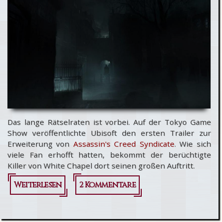
Das lange Rätselraten ist vorbei. Auf der Tokyo Game
Show veröffentlichte Ubisoft den ersten Trailer zur
Erweiterung von
Assassin's Creed Syndicate
. Wie sich
viele Fan erhofft hatten, bekommt der berüchtigte
Killer von White Chapel dort seinen großen Auftritt.
Weiterlesen
über
2 Kommentare
Assassin's
Creed