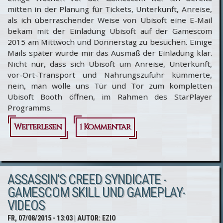
mitten in der Planung für Tickets, Unterkunft, Anreise,
als ich überraschender Weise von Ubisoft eine E-Mail
bekam mit der Einladung Ubisoft auf der Gamescom
2015 am Mittwoch und Donnerstag zu besuchen. Einige
Mails später wurde mir das Ausmaß der Einladung klar.
Nicht nur, dass sich Ubisoft um Anreise, Unterkunft,
vor-Ort-Transport und Nahrungszufuhr kümmerte,
nein, man wolle uns Tür und Tor zum kompletten
Ubisoft Booth öffnen, im Rahmen des StarPlayer
Programms.
Weiterlesen
über
1 Kommentar
Gamescom
2015 - Der
ASSASSIN'S CREED SYNDICATE -
Bericht
GAMESCOM SKILL UND GAMEPLAY-
VIDEOS
FR, 07/08/2015 - 13:03
| AUTOR:
EZIO