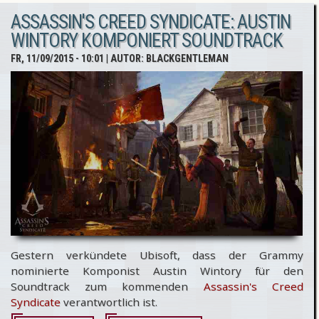
ASSASSIN'S CREED SYNDICATE: AUSTIN
Syndicate:
WINTORY KOMPONIERT SOUNDTRACK
"Jack the
FR, 11/09/2015 - 10:01
| AUTOR:
BLACKGENTLEMAN
Ripper"-
DLC
kommt
[Update]
Gestern verkündete Ubisoft, dass der Grammy
nominierte Komponist Austin Wintory für den
Soundtrack zum kommenden
Assassin's Creed
Syndicate
verantwortlich ist.