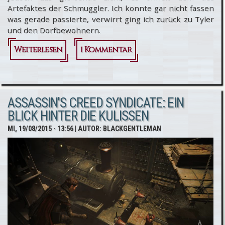
Artefaktes der Schmuggler. Ich konnte gar nicht fassen
was gerade passierte, verwirrt ging ich zurück zu Tyler
und den Dorfbewohnern.
Weiterlesen
über [FAN-
1 Kommentar
FICTION]
ASSASSIN'S
ASSASSIN'S CREED SYNDICATE: EIN
CREED:
BLICK HINTER DIE KULISSEN
UNWRITTEN
MI, 19/08/2015 - 13:56
| AUTOR:
BLACKGENTLEMAN
STORIES -
PART III
Kapitel 2