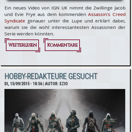
Ein neues Video von IGN UK nimmt die Zwillinge Jacob
und Evie Frye aus dem kommenden
Assassin's Creed
Syndicate
genauer unter die Lupe und erklärt dabei,
warum sie die wohl interessantesten Assassinen der
Serie werden könnten.
Weiterlesen
über
Kommentare
Assassin's
Creed
HOBBY-REDAKTEURE GESUCHT
Syndicate:
DI, 15/09/2015 - 18:56
| AUTOR:
EZIO
Die
Zwillinge