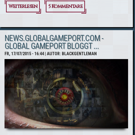
Weiterlesen
über [FAN-
5 Kommentare
FICTION]
ASSASSIN'S
NEWS.GLOBALGAMEPORT.COM -
CREED:
GLOBAL GAMEPORT BLOGGT ...
UNWRITTEN
FR, 17/07/2015 - 16:44
| AUTOR:
BLACKGENTLEMAN
STORIES -
PART II
[UPDATE]