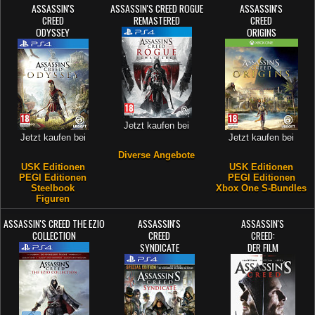
ASSASSIN'S
ASSASSIN'S CREED ROGUE
ASSASSIN'S
CREED
REMASTERED
CREED
ODYSSEY
ORIGINS
Jetzt kaufen bei
Jetzt kaufen bei
Jetzt kaufen bei
Diverse Angebote
USK Editionen
USK Editionen
PEGI Editionen
PEGI Editionen
Steelbook
Xbox One S-Bundles
Figuren
ASSASSIN'S CREED THE EZIO
ASSASSIN'S
ASSASSIN'S
COLLECTION
CREED
CREED:
SYNDICATE
DER FILM