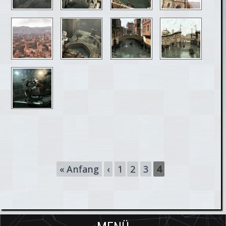
Seiten
« Anfang
‹
1
2
3
4